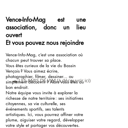
Vence-Info-Mag est une
association, donc un lieu
ouvert
Et vous pouvez nous rejoindre
Vence‑Info‑Mag, c’est une association où
chacun peut trouver sa place.
Vous êtes curieux de la vie du Bassin
Vençois ? Vous aimez écrire,
photographier, filmer, dessiner… ou
▬ LES AMIS DE VIM (à découvrir ici)
simplement découvrir ? Alors vous êtes au
bon endroit.
Notre équipe vous invite à explorer la
richesse de notre territoire : ses initiatives
citoyennes, sa vie culturelle, ses
événements sportifs, ses talents
artistiques. Ici, vous pourrez affiner votre
plume, aiguiser votre regard, développer
votre style et partager vos découvertes.