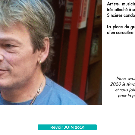
Artiste, musici
très attaché à s
Sincères condol
La place du gr
d’un caractère 
Nous avons
2020 le témo
et nous joi
pour la p
Revoir JUIN 2019