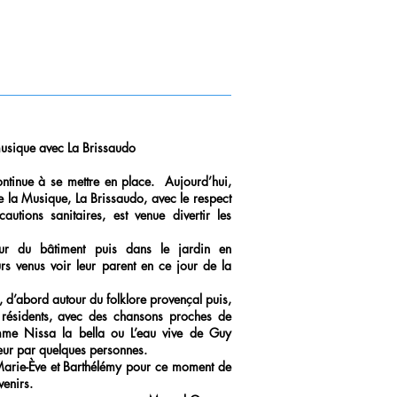
musique avec La Brissaudo
ntinue à se mettre en place. Aujourd’hui,
e la Musique, La Brissaudo, avec le respect
autions sanitaires, est venue divertir les
ieur du bâtiment puis dans le jardin en
urs venus voir leur parent en ce jour de la
t, d’abord autour du folklore provençal puis,
s résidents, avec des chansons proches de
mme Nissa la bella ou L’eau vive de Guy
œur par quelques personnes.
arie-Ève et Barthélémy pour ce moment de
venirs.