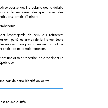
it se poursuivre. Il proclame que la défaite
ation des militaires, des spécialistes, des
ndir sans jamais s’éteindre.
combattante.
sont l’avant-garde de ceux qui refusèrent
partout, porté les armes de la France. Leurs
de destins communs pour un même combat : le
nt choisi de ne jamais renoncer.
isant une armée française, en organisant un
République.
e part de notre identité collective.
le nous a quittés