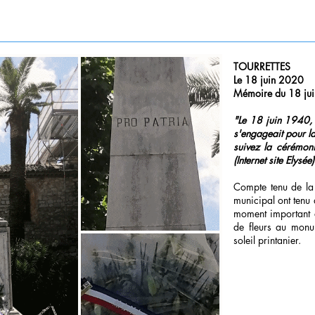
TOURRETTES
Le 18 juin 2020
Mémoire du 18 jui
"Le 18 juin 1940, l
s'engageait pour l
suivez la cérémon
(Internet site Elysée)
Compte tenu de la s
municipal ont tenu 
moment important 
de fleurs au monu
soleil printanier.