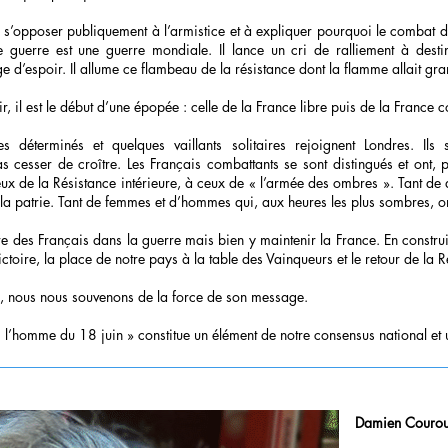
 s’opposer publiquement à l’armistice et à expliquer pourquoi le combat do
e guerre est une guerre mondiale. Il lance un cri de ralliement à destin
e d’espoir. Il allume ce flambeau de la résistance dont la flamme allait gra
ir, il est le début d’une épopée : celle de la France libre puis de la France 
s déterminés et quelques vaillants solitaires rejoignent Londres. Ils 
pas cesser de croître. Les Français combattants se sont distingués et ont, 
 ceux de la Résistance intérieure, à ceux de « l’armée des ombres ». Tant 
de la patrie. Tant de femmes et d’hommes qui, aux heures les plus sombres, o
re des Français dans la guerre mais bien y maintenir la France. En constru
ctoire, la place de notre pays à la table des Vainqueurs et le retour de la 
e, nous nous souvenons de la force de son message.
 l’homme du 18 juin » constitue un élément de notre consensus national et un
Damien Couroub