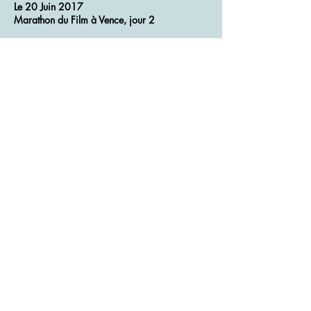
Le 20 Juin 2017
Marathon du Film à Vence, jour 2
Pour cette deuxième journée du Marathon,
nous avons continué à suivre l'équipe de
David Lacour venu de Nantes pour cette
manifestation.
Aujourd'hui les conditions de travail étaient
beaucoup plus agréables avec des scènes de
piscine pour le jeune acteur Arthur qui n'a pas
hésité à cs jeter à l'eau pour les besoins du
film. Était-ce une réelle contrainte d'acteur par
cette (très) chaude journée ?
Marcel Orengo