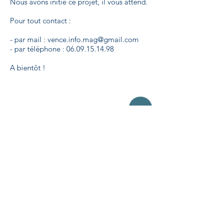
Nous avons initié ce projet, il vous attend.
Pour tout contact :
- par mail :
vence.info.mag@gmail.com
- par téléphone :
06.09.15.14.98
A bientôt !
VIM
vence-info-mag
Mentions légales
► ACCUEIL
► ZOOM sur...
► À PROPOS