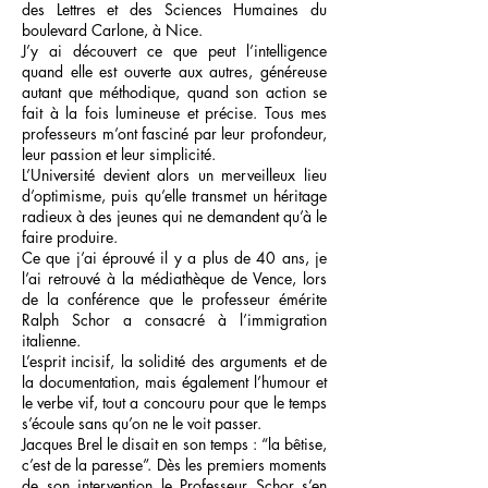
des Lettres et des Sciences Humaines du
boulevard Carlone, à Nice.
J’y ai découvert ce que peut l’intelligence
quand elle est ouverte aux autres, généreuse
autant que méthodique, quand son action se
fait à la fois lumineuse et précise. Tous mes
professeurs m’ont fasciné par leur profondeur,
leur passion et leur simplicité.
L’Université devient alors un merveilleux lieu
d’optimisme, puis qu’elle transmet un héritage
radieux à des jeunes qui ne demandent qu’à le
faire produire.
Ce que j’ai éprouvé il y a plus de 40 ans, je
l’ai retrouvé à la médiathèque de Vence, lors
de la conférence que le professeur émérite
Ralph Schor a consacré à l’immigration
italienne.
L’esprit incisif, la solidité des arguments et de
la documentation, mais également l’humour et
le verbe vif, tout a concouru pour que le temps
s’écoule sans qu’on ne le voit passer.
Jacques Brel le disait en son temps : “la bêtise,
c’est de la paresse”. Dès les premiers moments
de son intervention le Professeur Schor s’en