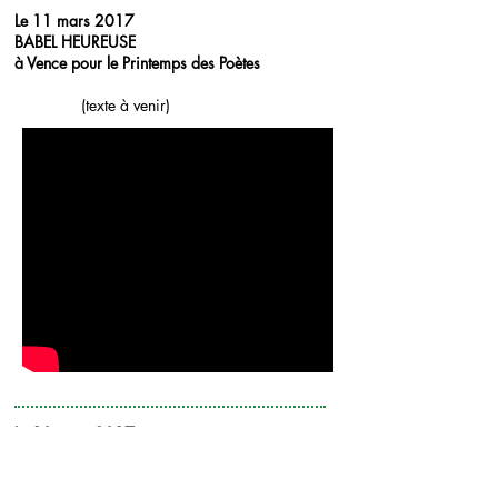
Le 11 mars 2017
BABEL HEUREUSE
à Vence pour le Printemps des Poètes
(texte à venir)
Le 10 mars 2017
le cadre du Printemps des Poètes.
Patrick Poivre d’Arvor et Caroline Glory
ou comment l’archet fait vibrer la corde des