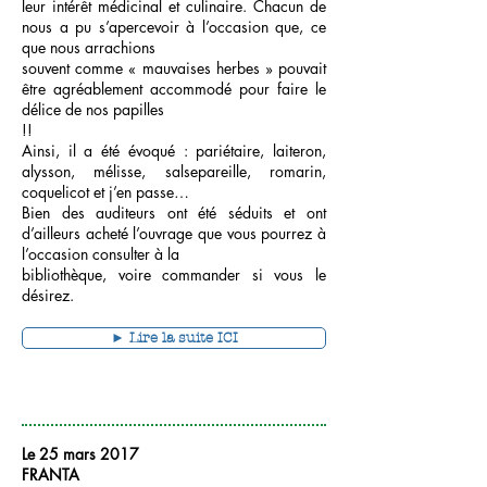
leur intérêt médicinal et culinaire. Chacun de
nous a pu s’apercevoir à l’occasion que, ce
que nous arrachions
souvent comme « mauvaises herbes » pouvait
être agréablement accommodé pour faire le
délice de nos papilles
!!
Ainsi, il a été évoqué : pariétaire, laiteron,
alysson, mélisse, salsepareille, romarin,
coquelicot et j’en passe…
Bien des auditeurs ont été séduits et ont
d’ailleurs acheté l’ouvrage que vous pourrez à
l’occasion consulter à la
bibliothèque, voire commander si vous le
désirez.
► Lire la suite ICI
Le 25 mars 2017
FRANTA